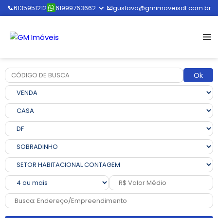
6135951212
61999763662
gustavo@gmimoveisdf.com.br
Ok