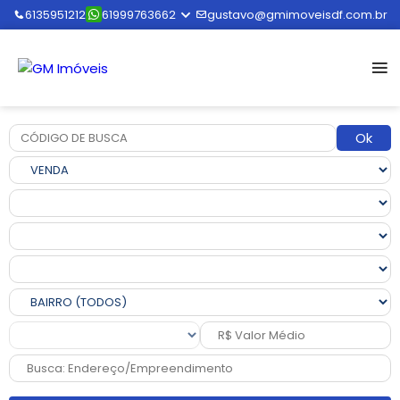
6135951212
61999763662
gustavo@gmimoveisdf.com.br
Ok