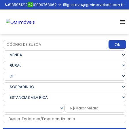
6135951212
61999763662
gustavo@gmimoveisdf.com.br
Ok