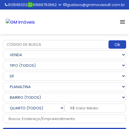
6135951212
61999763662
gustavo@gmimoveisdf.com.br
Ok