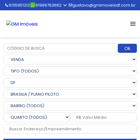
6135951212
61999763662
gustavo@gmimoveisdf.com.br
Ok