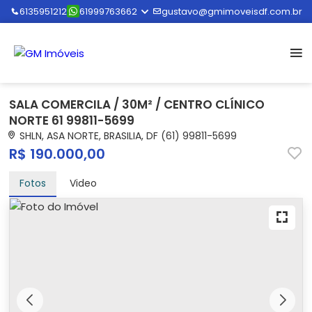
6135951212
61999763662
gustavo@gmimoveisdf.com.br
SALA COMERCILA / 30M² / CENTRO CLÍNICO
NORTE 61 99811-5699
SHLN, ASA NORTE, BRASILIA, DF (61) 99811-5699
R$ 190.000,00
Fotos
Video