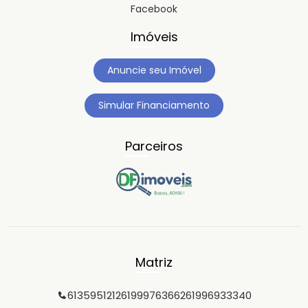
Facebook
Imóveis
Anuncie seu Imóvel
Simular Financiamento
Parceiros
Matriz
6135951212
61999763662
61996933340