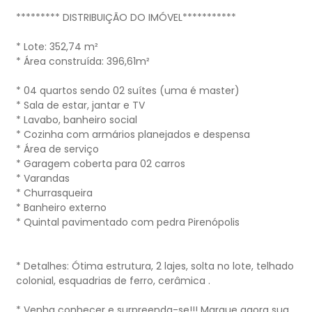
********* DISTRIBUIÇÃO DO IMÓVEL***********
* Lote: 352,74 m²
* Área construída: 396,61m²
* 04 quartos sendo 02 suítes (uma é master)
* Sala de estar, jantar e TV
* Lavabo, banheiro social
* Cozinha com armários planejados e despensa
* Área de serviço
* Garagem coberta para 02 carros
* Varandas
* Churrasqueira
* Banheiro externo
* Quintal pavimentado com pedra Pirenópolis
* Detalhes: Ótima estrutura, 2 lajes, solta no lote, telhado
colonial, esquadrias de ferro, cerâmica .
* Venha conhecer e surpreenda-se!!! Marque agora sua