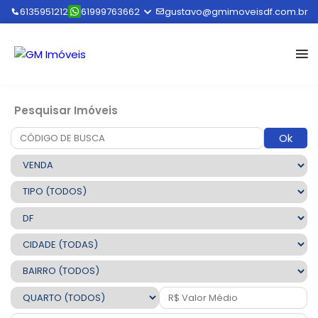
6135951212
61999763662
gustavo@gmimoveisdf.com.br
Pesquisar Imóveis
Ok