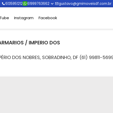
6135951212
61999763662
gustavo@gmimoveisdf.com.br
Tube
Instagram
Facebook
RMARIOS / IMPERIO DOS
ÉRIO DOS NOBRES, SOBRADINHO, DF (61) 99811-569