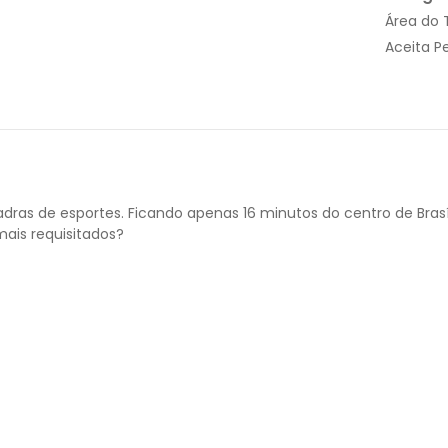
Área do 
Aceita P
ras de esportes. Ficando apenas 16 minutos do centro de Brasíl
ais requisitados?