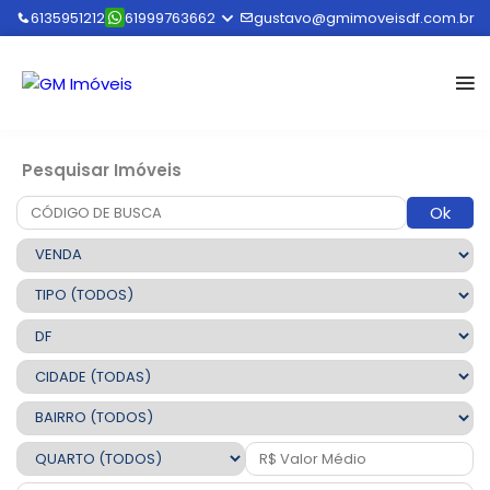
6135951212
61999763662
gustavo@gmimoveisdf.com.br
Pesquisar Imóveis
Ok