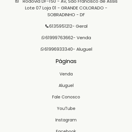
Rodovia DF-150 - Av, São Francisco de Assis
Lote 07 Loja 01 - GRANDE COLORADO -
SOBRADINHO - DF
6135951212
- Geral
61999763662
- Venda
61996933340
- Aluguel
Páginas
Venda
Aluguel
Fale Conosco
YouTube
Instagram
Facebook