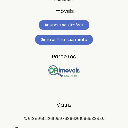
Imóveis
Anuncie seu Imóvel
Simular Financiamento
Parceiros
Matriz
6135951212
61999763662
61996933340