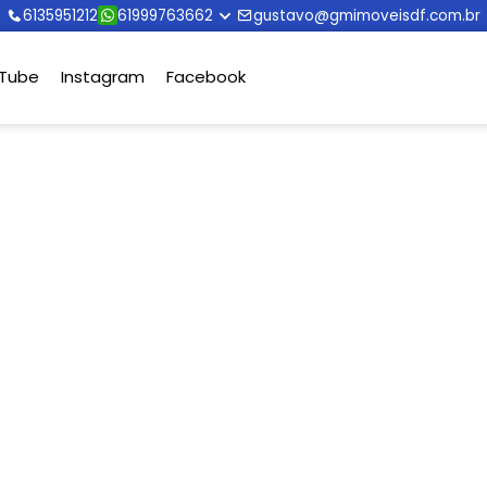
6135951212
61999763662
gustavo@gmimoveisdf.com.br
Tube
Instagram
Facebook