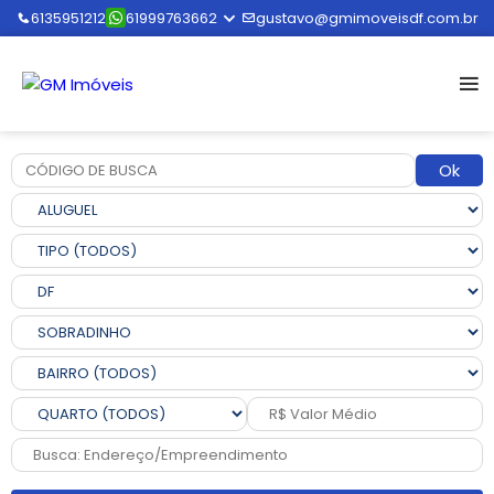
6135951212
61999763662
gustavo@gmimoveisdf.com.br
Ok